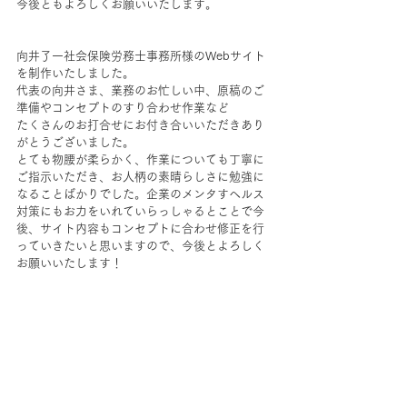
今後ともよろしくお願いいたします。
向井了一社会保険労務士事務所様のWebサイト
を制作いたしました。
代表の向井さま、業務のお忙しい中、原稿のご
準備やコンセプトのすり合わせ作業など
たくさんのお打合せにお付き合いいただきあり
がとうございました。
とても物腰が柔らかく、作業についても丁寧に
ご指示いただき、お人柄の素晴らしさに勉強に
なることばかりでした。企業のメンタすヘルス
対策にもお力をいれていらっしゃるとことで今
後、サイト内容もコンセプトに合わせ修正を行
っていきたいと思いますので、今後とよろしく
お願いいたします！
🔸🔸🔸🔸🔸
頑張る女性を応援する📣 Web Design Bunnyz. バ
ニーズ