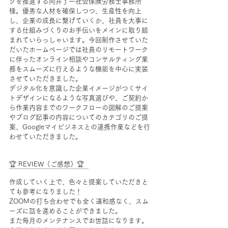
クを推進する向井了一社会保険労務士事務所
様。優秀な人材を確保しつつ、生産性を向上
し、企業の成長に繋げていくか、社員を大事に
する仕組みづくりのお手伝いをメインに取り組
まれていらっしゃいます。今回制作させていた
だいたホームページでは社員のリモートワーク
に伴ったオンライン相談やコンサルティング業
務をスムーズに行えるような機能を中心に実装
させていただきました。
デジタル化を意識した企業イメージがつくサイ
トデザインになるような写真選びや、ご契約か
ら作業内容までのワークフローの図解のご提案
やブログ記事の内容についてのカテゴリのご提
案、Googleマイビジネスとの連携作業などを行
わせていただきました。
🏆 
REVIEW（ご感想）
🏆
￣￣￣￣￣￣￣￣￣￣￣￣
作成していく上で、色々と提案していただきと
ても参考になりました！ 
ZOOMの打ち合わせでも全く違和感なく、スム
ーズに話を進めることができました。 
また毎月のメンテナンスでお世話になります。 