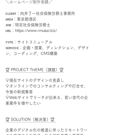
＼ホームページ制作実績／
ᴄʟɪᴇɴᴛ：向井了一社会保険労務士事務所
ᴀʀᴇᴀ：東京都港区
ᴊᴏʙ：特定社会保険労務士
ᴜʀʟ：https://www.rmukai.biz/
ᴛʏᴘᴇ：サイトリニューアル
sᴇʀᴠɪᴄᴇ：企画・提案、ディレクション、デザイ
ン、コーディング、CMS構築
🏆 
PROJECT THEME（課題）
🏆
￣￣￣￣￣￣￣￣￣￣￣￣￣￣￣
💡
現在サイトのデザインの見直し
💡
オンラインでのコンサルティングや打合せ、
今後の新規集客
💡
Webサイトでリーチが出来る、若い世代の企
業案件を増やしたい
🏆 
SOLUTION（解決策）
🏆
￣￣￣￣￣￣￣￣￣￣￣￣￣
企業のデジタル化の推進に伴ったリモートワー