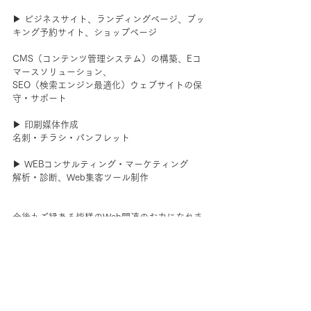
▶ ビジネスサイト、ランディングページ、ブッ
キング予約サイト、ショップページ
CMS（コンテンツ管理システム）の構築、Eコ
マースソリューション、
SEO（検索エンジン最適化）ウェブサイトの保
守・サポート
▶ 印刷媒体作成
名刺・チラシ・パンフレット
▶ WEBコンサルティング・マーケティング
解析・診断、Web集客ツール制作
今後もご縁ある皆様のWeb関連のお力になれま
すように。
サイト制作無料相談は随時開催中です。