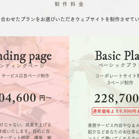
制 作 料 金
に合わせたプランをお選びいただきウェブサイトを制作させて
nding page
Basic Pl
​ベーシックプラ
ンディングページ
品・サービス広告ページ制作
コーポレートサイト
​3ページ制作
04,600
228,70
円
～
通常価格より9,000円
けじゃない、成果を上げる
業務サービス内容やＱ＆
を作成いたします。目的に合
紹介などあなたのお仕事
ターゲット設定、構築、解
ンとして働いてくれるホ