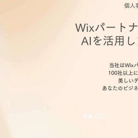
個人
Wixパート
AIを活用
当社はWi
100社以
美しい
あなたのビジネス
料金プラン