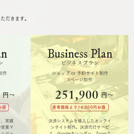
いただきます
​。
an
Business Plan
ン
ビジネスプラン
制作
ショップ or 予約サイト制作
​3ページ制作
0
251,900
円
～
円
～
お得
通常価格より14,300円お得
Ａ、実績
決済システムを導入したオンライ
の営業マ
ンサイト制作。決済代行サービ
ームペー
ス、Googleカレンダー、Zoomな