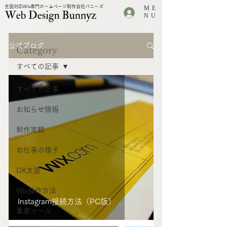
全国対応Wix専門ホームページ制作会社バニーズ
ME
.
NU
公式ブログ
Category
すべての記事
すべての記事
お知らせ情報
制作実績
お仕事の様子
DX支援
Wix操作方法
Instagram接続方法（PC版）
集客ツール