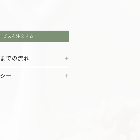
ービスを注文する
までの流れ
シー
（オンライン）
ご確認
セルは、制作代金の30％をキャンセ
で1週間程度）
いただきます。