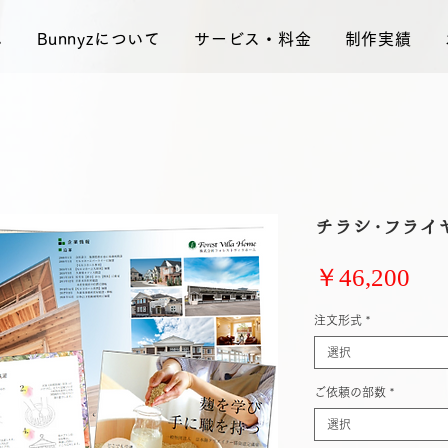
ム
Bunnyzについて
サービス・料金
制作実績
チラシ・フライ
価
￥46,200
格
注文形式
*
選択
ご依頼の部数
*
選択