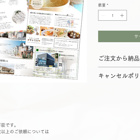
数量
*
サ
ご注文から納品
① 料金のお支払い
キャンセルポリ
② デザイン打合せ
③ 制作サンプルの
制作着手後のキャン
④ 印刷（お届けま
ル料としてお支払い
⑤ 商品納品
可能です。
数以上のご依頼については