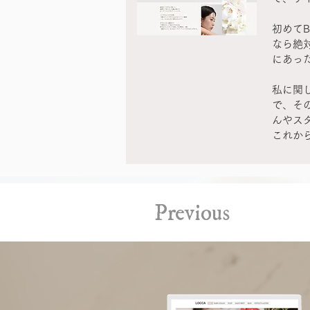
初めて
なら絶
にあっ
私に関
で、そ
んやス
これか
Previous