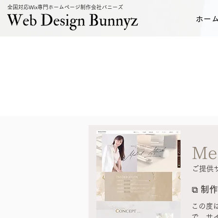
全国対応Wix専門ホームページ制作会社バニーズ
ホー
Me
ご提供
⧉
制作
この度
で、サ