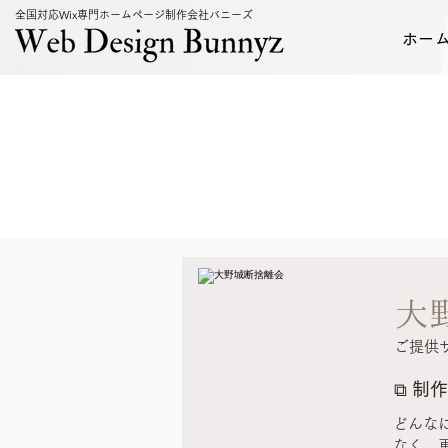
全国対応Wix専門ホームページ制作会社バニーズ
ホー
大
ご提供
⧉
制作
どんな
なく、