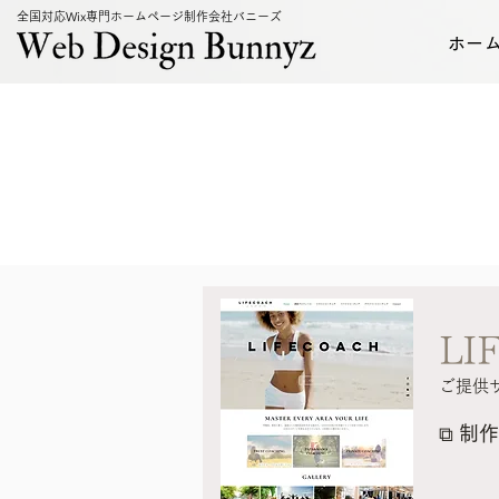
全国対応Wix専門ホームページ制作会社バニーズ
ホー
LI
ご提供
⧉
制作