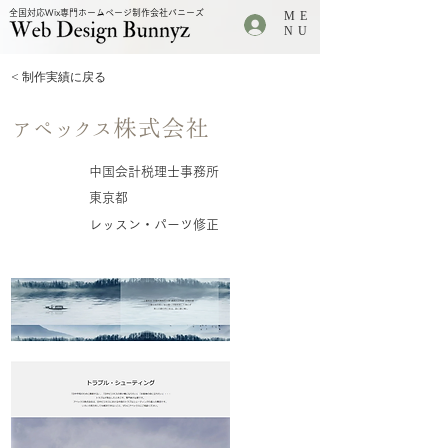
全国対応Wix専門ホームページ制作会社バニーズ
ME
.
NU
< 制作実績に戻る
アペックス株式会社
中国会計税理士事務所
業種
東京都
所在地
レッスン・パーツ修正
制作内容
URL