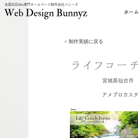
全国対応Wix専門ホームページ制作会社バニーズ
ホー
< 制作実績に戻る
ライフコー
宮城県仙台市
所在地
アメブロカス
制作内容