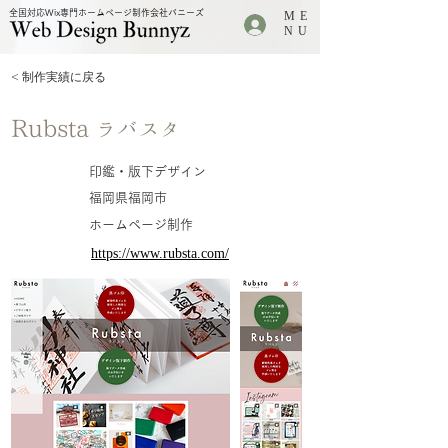
全国対応Wix専門ホームページ制作会社バニーズ
ME
.
NU
< 制作実績に戻る
Rubsta ラバスタ
印鑑・版下デザイン
業種
福岡県福岡市
所在地
ホームページ制作
制作内容
URL
https://www.rubsta.com/